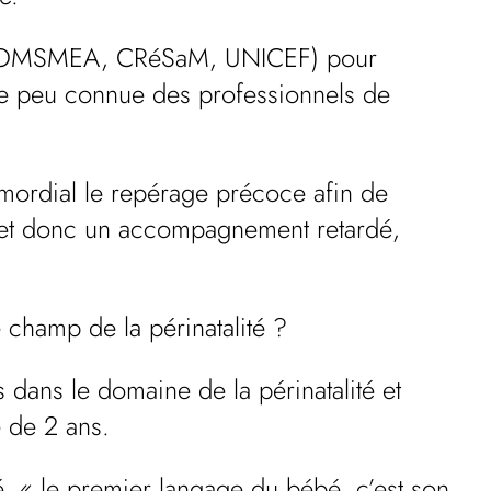
l (COMSMEA, CRéSaM, UNICEF) pour
re peu connue des professionnels de
imordial le repérage précoce afin de
, et donc un accompagnement retardé,
 champ de la périnatalité ?
dans le domaine de la périnatalité et
e de 2 ans.
, « le premier langage du bébé, c’est son