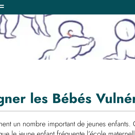
gner
les
Bébés Vulné
ent un nombre important de jeunes enfants. Ce
que le jeune enfant fréquente l’école maternell