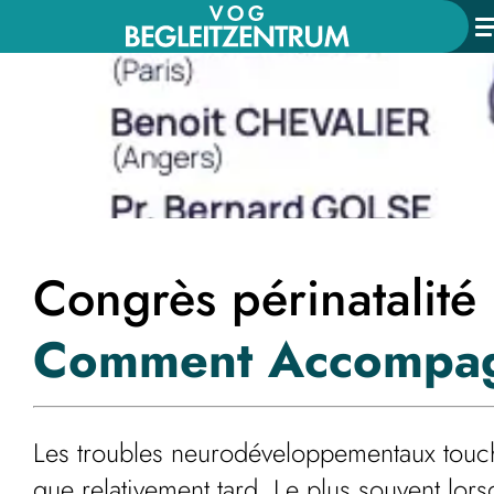
Congrès périnatalité
Comment
Accompa
Les troubles neurodéveloppementaux touch
que relativement tard. Le plus souvent lors